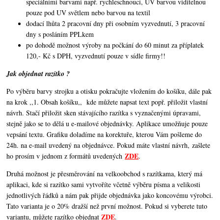
speciálními barvami např. rychleschnoucí, UV barvou viditelnou
pouze pod UV světlem nebo barvou na textil
dodací lhůta 2 pracovní dny při osobním vyzvednutí, 3 pracovní
dny s posláním PPLkem
po dohodě možnost výroby na počkání do 60 minut za příplatek
120,- Kč s DPH, vyzvednutí pouze v sídle firmy!!
Jak objednat razítko ?
Po výběru barvy strojku a otisku pokračujte vložením do košíku, dále pak
na krok ,,1. Obsah košíku,,
kde můžete napsat text popř. přiložit vlastní
návrh. Stačí přiložit sken stávajícího razítka s vyznačenými úpravami,
stejně jako se to dělá u e-mailové objednávky. Aplikace umožňuje pouze
vepsání textu. Grafiku doladíme na korektuře, kterou Vám pošleme do
24h. na e-mail uvedený na objednávce. Pokud máte vlastní návrh, zašlete
ZDE
ho prosím v jednom z formátů uvedených
.
Druhá možnost je přesměrování na velkoobchod s razítkama, který má
aplikaci, kde si razítko sami vytvoříte včetně výběru písma a velikosti
jednotlivých řádků a nám pak přijde objednávka jako koncovému výrobci.
Tato varianta je o 20% dražší než první možnost. Pokud si vyberete tuto
ZDE
variantu, můžete razítko objednat
.