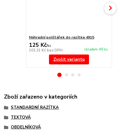
Náhradní polštářek do razítka 4915
NORIS 191 r
125 Kč
297 Kč
/
ks
/
ks
skladem 48 ks
103,31 Kč
bez DPH
245,45 Kč
be
Zvolit variantu
Zboží zařazeno v kategoriích
STANDARDNÍ RAZÍTKA
TEXTOVÁ
OBDELNÍKOVÁ