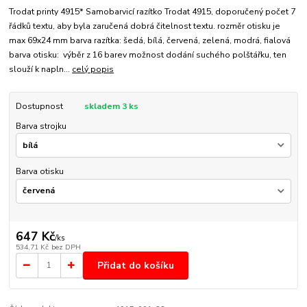
Trodat printy 4915* Samobarvicí razítko Trodat 4915, doporučený počet 7
řádků textu, aby byla zaručená dobrá čitelnost textu. rozměr otisku je
max 69x24 mm barva razítka: šedá, bílá, červená, zelená, modrá, fialová
barva otisku: výběr z 16 barev možnost dodání suchého polštářku, ten
slouží k napln...
celý popis
Dostupnost
skladem 3 ks
Barva strojku
Barva otisku
647 Kč
/
ks
534,71 Kč
bez DPH
Přidat do košíku