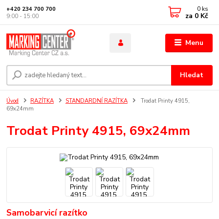
0
ks
+420 234 700 700
za
0 Kč
9:00 - 15:00
Menu
Hledat
Úvod
RAZÍTKA
STANDARDNÍ RAZÍTKA
Trodat Printy 4915,
69x24mm
Trodat Printy 4915, 69x24mm
Samobarvicí razítko