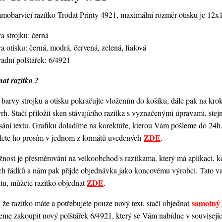
amobarvicí razítko Trodat Printy 4921,
maximální rozměr otisku je 12
a strojku: černá
a otisku: černá, modrá, červená, zelená, fialová
adní polštářek: 6/4921
at razítko ?
barvy strojku a otisku pokračujte vložením do košíku, dále pak na kro
vrh. Stačí přiložit sken stávajícího razítka s vyznačenými úpravami, st
ání textu. Grafiku doladíme na korektuře, kterou Vám pošleme do 24h.
ZDE
šlete ho prosím v jednom z formátů uvedených
.
ost je přesměrování na velkoobchod s razítkama, který má aplikaci, kde
ch řádků a nám pak přijde objednávka jako koncovému výrobci. Tato va
ZDE
ntu, můžete razítko objednat
.
samotný 
 že razítko máte a potřebujete pouze nový text, stačí objednat
me zakoupit nový polštářek 6/4921, který se Vám nabídne v souvisejícím