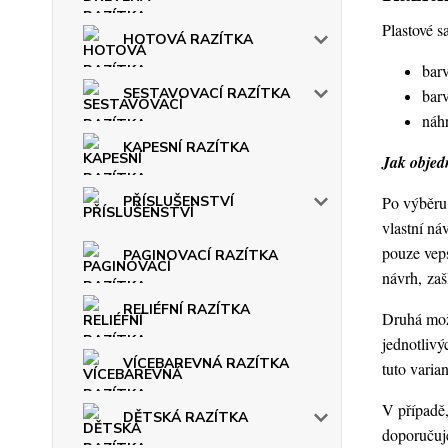
Plastové s
HOTOVÁ RAZÍTKA
barv
SESTAVOVACÍ RAZÍTKA
barv
náhr
KAPESNÍ RAZÍTKA
Jak objedn
PŘÍSLUŠENSTVÍ
Po výběru 
vlastní ná
pouze veps
PAGINOVACÍ RAZÍTKA
návrh, za
RELIÉFNÍ RAZÍTKA
Druhá možn
jednotlivý
VÍCEBAREVNÁ RAZÍTKA
tuto varia
V případě,
DĚTSKÁ RAZÍTKA
doporučuje