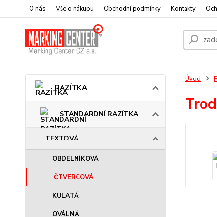
O nás
Vše o nákupu
Obchodní podmínky
Kontakty
Och
Úvod
RAZÍTKA
Trod
STANDARDNÍ RAZÍTKA
TEXTOVÁ
OBDELNÍKOVÁ
ČTVERCOVÁ
KULATÁ
OVÁLNÁ