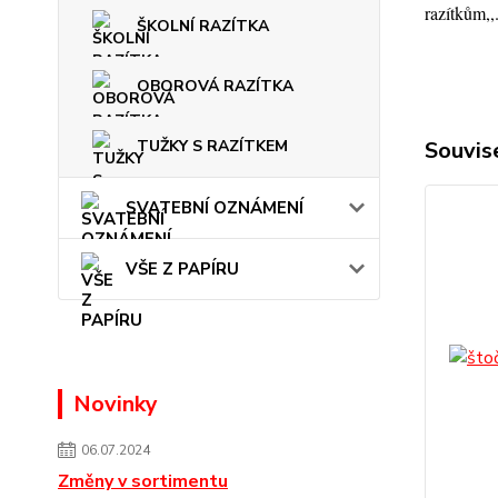
razítkům,,
ŠKOLNÍ RAZÍTKA
OBOROVÁ RAZÍTKA
TUŽKY S RAZÍTKEM
Souvise
SVATEBNÍ OZNÁMENÍ
VŠE Z PAPÍRU
Novinky
06.07.2024
Změny v sortimentu