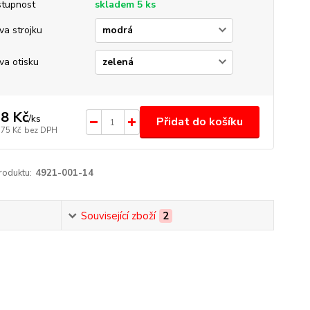
tupnost
skladem 5 ks
va strojku
va otisku
8 Kč
/
ks
Přidat do košíku
,75 Kč
bez DPH
roduktu:
4921-001-14
Související zboží
2