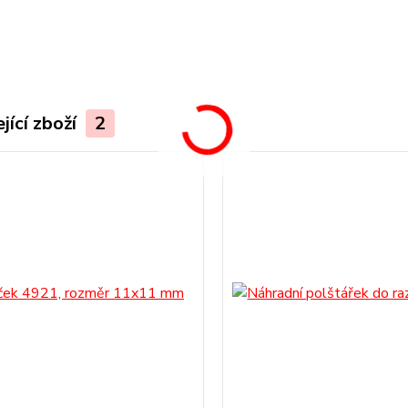
.
jící zboží
2