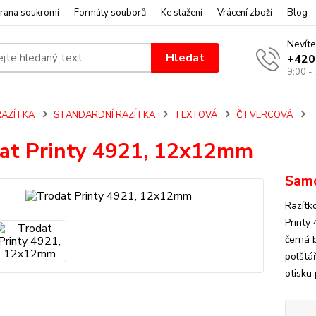
rana soukromí
Formáty souborů
Ke stažení
Vrácení zboží
Blog
Nevíte
Hledat
+420
9:00 -
RAZÍTKA
STANDARDNÍ RAZÍTKA
TEXTOVÁ
ČTVERCOVÁ
at Printy 4921, 12x12mm
Samo
Razítk
Printy
černá 
polštář
otisku 