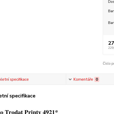
Dos
Bar
Bar
27
229
Číslo p
etní specifikace
Komentáře
0
tní specifikace
o Trodat Printy 4921*