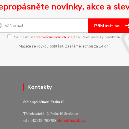
epropásněte novinky, akce a slev
Přihlásit se
Souhlasím se
zpracováním osobních údajů
za účelem rozesílky newsletteru.
Můžete se kdykoli odhlásit. Zasíláme jednou za 14 dní.
Kontakty
Sídlo společnosti Praha 10
Třebohostická 12, Praha 10-Strašnice
tel.: +420 234 700 700,
obchod@razitka.cz