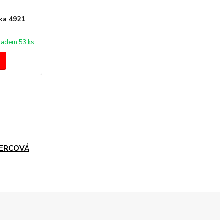
ka 4921
ladem 53 ks
ERCOVÁ