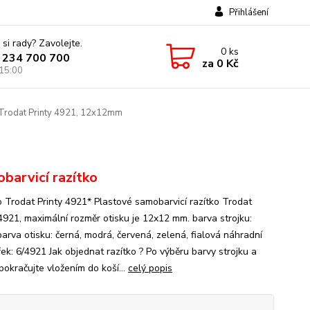
Přihlášení
 si rady? Zavolejte.
0
ks
 234 700 700
za
0 Kč
 15:00
Trodat Printy 4921, 12x12mm
barvicí razítko
o Trodat Printy 4921* Plastové samobarvicí razítko Trodat
 4921, maximální rozměr otisku je 12x12 mm. barva strojku:
barva otisku: černá, modrá, červená, zelená, fialová náhradní
ek: 6/4921 Jak objednat razítko ? Po výběru barvy strojku a
pokračujte vložením do koší...
celý popis