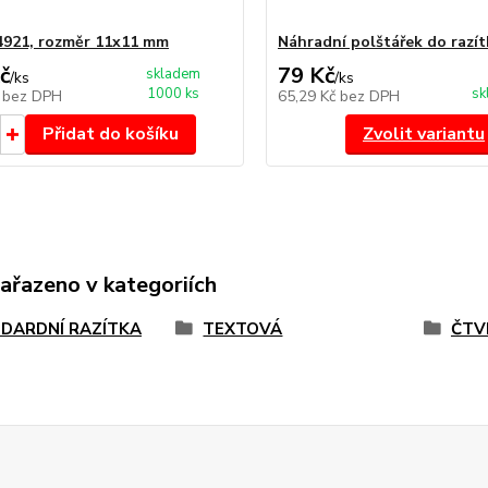
4921, rozměr 11x11 mm
Náhradní polštářek do razít
č
79 Kč
skladem
/
ks
/
ks
1000 ks
sk
č
bez DPH
65,29 Kč
bez DPH
Přidat do košíku
Zvolit variantu
zařazeno v kategoriích
DARDNÍ RAZÍTKA
TEXTOVÁ
ČTV