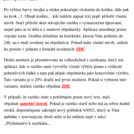
Po výběru barvy strojku a otisku pokračujte vložením do košíku, dále pak
na krok ,,1. Obsah košíku,,
kde můžete napsat text popř. přiložit vlastní
návrh. Stačí přiložit sken stávajícího razítka s vyznačenými úpravami,
stejně jako se to dělá u e-mailové objednávky. Aplikace umožňuje pouze
vepsání textu. Grafiku doladíme na korektuře, kterou Vám pošleme do
24h. na e-mail uvedený na objednávce. Pokud máte vlastní návrh, zašlete
ZDE
ho prosím v jednom z formátů uvedených
.
Druhá možnost je přesměrování na velkoobchod s razítkama, který má
aplikaci, kde si razítko sami vytvoříte včetně výběru písma a velikosti
jednotlivých řádků a nám pak přijde objednávka jako koncovému výrobci.
Tato varianta je o 20% dražší než první možnost. Pokud si vyberete tuto
ZDE
variantu, můžete razítko objednat
.
V případě, že razítko máte a potřebujete pouze nový text, stačí
samotný štoček
objednat
. Pokud je razítko starší nebo má za sebou hodně
otisků, doporučujeme zakoupit nový polštářek 6/4921, který se Vám
nabídne v souvisejícím zboží nebo si ho můžete najít v sekci
,,Příslušenství k razítkům,,.