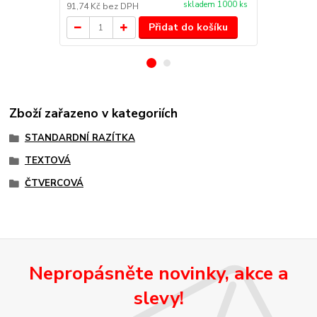
skladem 1000 ks
91,74 Kč
bez DPH
65,29 Kč
bez
Přidat do košíku
Zboží zařazeno v kategoriích
STANDARDNÍ RAZÍTKA
TEXTOVÁ
ČTVERCOVÁ
Nepropásněte novinky, akce a
slevy!