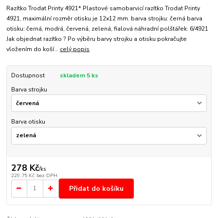
Razítko Trodat Printy 4921* Plastové samobarvicí razítko Trodat Printy
4921, maximální rozměr otisku je 12x12 mm. barva strojku: černá barva
otisku: černá, modrá, červená, zelená, fialová náhradní polštářek: 6/4921
Jak objednat razítko ? Po výběru barvy strojku a otisku pokračujte
vložením do koší...
celý popis
Dostupnost
skladem 5 ks
Barva strojku
Barva otisku
278 Kč
/
ks
229,75 Kč
bez DPH
Přidat do košíku