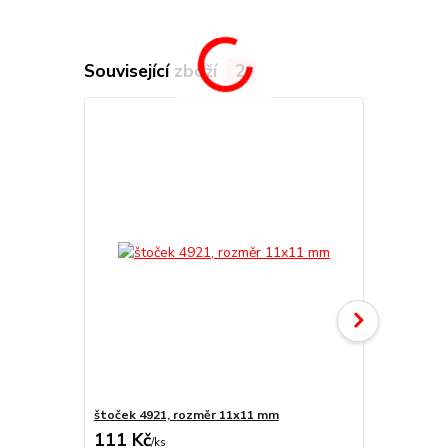
Související zboží
2
štoček 4921, rozměr 11x11 mm
Náhradní po
111 Kč
79 Kč
/
ks
/
ks