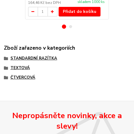
skladem 1000 ks
164,46 Kč
bez DPH
76,03 Kč
bez
Přidat do košíku
Zboží zařazeno v kategoriích
STANDARDNÍ RAZÍTKA
TEXTOVÁ
ČTVERCOVÁ
Nepropásněte novinky, akce a
slevy!