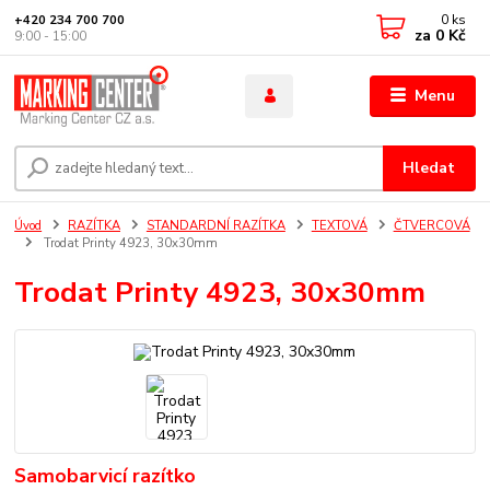
0
ks
+420 234 700 700
za
0 Kč
9:00 - 15:00
Menu
Hledat
Úvod
RAZÍTKA
STANDARDNÍ RAZÍTKA
TEXTOVÁ
ČTVERCOVÁ
Trodat Printy 4923, 30x30mm
Trodat Printy 4923, 30x30mm
Samobarvicí razítko