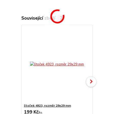
Související zboží
2
štoček 4923, rozměr 29x29 mm
Náhradní po
199 Kč
92 Kč
/
ks
/
ks