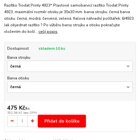
Razítko Trodat Printy 4923* Plastové samobarvicí razítko Trodat Printy
4923, maximální rozměr otisku je 30x30 mm. barva strojku: černá barva
otisku: černá, modrá, červená, zelená, fialová náhradní polštářek: 6/4923
Jak objednat razítko ? Po výběru barvy strojku a otisku pokračujte
vložením do koší...
celý popis
Dostupnost
skladem 10 ks
Barva strojku
Barva otisku
475 Kč
/
ks
392,56 Kč
bez DPH
Přidat do košíku