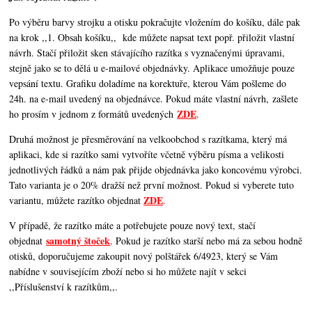
Po výběru barvy strojku a otisku pokračujte vložením do košíku, dále pak
na krok ,,1. Obsah košíku,,
kde můžete napsat text popř. přiložit vlastní
návrh. Stačí přiložit sken stávajícího razítka s vyznačenými úpravami,
stejně jako se to dělá u e-mailové objednávky. Aplikace umožňuje pouze
vepsání textu. Grafiku doladíme na korektuře, kterou Vám pošleme do
24h. na e-mail uvedený na objednávce. Pokud máte vlastní návrh, zašlete
ZDE
ho prosím v jednom z formátů uvedených
.
Druhá možnost je přesměrování na velkoobchod s razítkama, který má
aplikaci, kde si razítko sami vytvoříte včetně výběru písma a velikosti
jednotlivých řádků a nám pak přijde objednávka jako koncovému výrobci.
Tato varianta je o 20% dražší než první možnost. Pokud si vyberete tuto
ZDE
variantu, můžete razítko objednat
.
V případě, že razítko máte a potřebujete pouze nový text, stačí
samotný štoček
objednat
. Pokud je razítko starší nebo má za sebou hodně
otisků, doporučujeme zakoupit nový polštářek 6/4923, který se Vám
nabídne v souvisejícím zboží nebo si ho můžete najít v sekci
,,Příslušenství k razítkům,,.