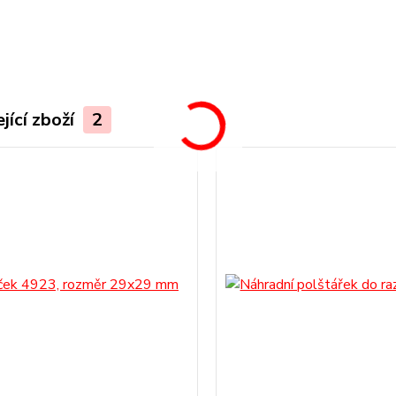
.
jící zboží
2