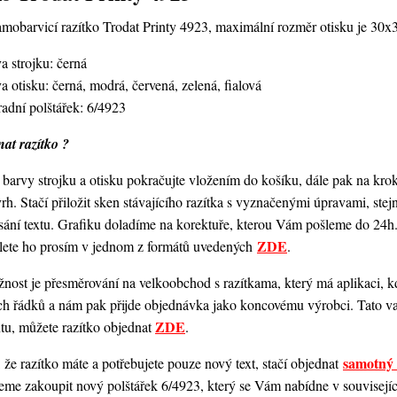
amobarvicí razítko Trodat Printy 4923,
maximální rozměr otisku je 30
a strojku: černá
a otisku: černá, modrá, červená, zelená, fialová
adní polštářek: 6/4923
at razítko ?
barvy strojku a otisku pokračujte vložením do košíku, dále pak na kro
vrh. Stačí přiložit sken stávajícího razítka s vyznačenými úpravami, st
ání textu. Grafiku doladíme na korektuře, kterou Vám pošleme do 24h.
ZDE
šlete ho prosím v jednom z formátů uvedených
.
ost je přesměrování na velkoobchod s razítkama, který má aplikaci, kde
ch řádků a nám pak přijde objednávka jako koncovému výrobci. Tato va
ZDE
ntu, můžete razítko objednat
.
samotný 
 že razítko máte a potřebujete pouze nový text, stačí objednat
me zakoupit nový polštářek 6/4923, který se Vám nabídne v souvisejícím