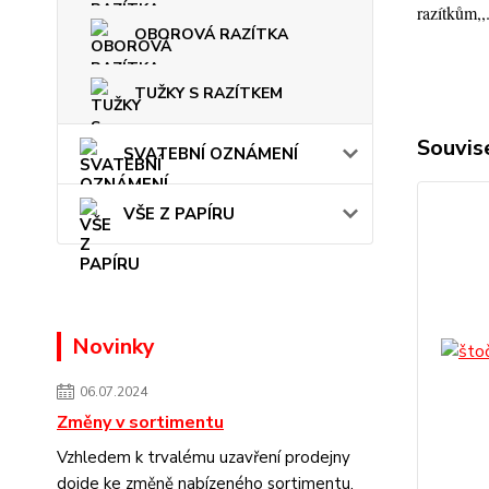
razítkům,,
OBOROVÁ RAZÍTKA
TUŽKY S RAZÍTKEM
Souvise
SVATEBNÍ OZNÁMENÍ
VŠE Z PAPÍRU
Novinky
06.07.2024
Změny v sortimentu
Vzhledem k trvalému uzavření prodejny
dojde ke změně nabízeného sortimentu.