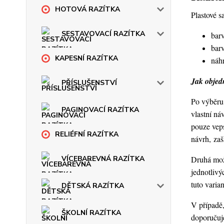
HOTOVÁ RAZÍTKA
Plastové s
SESTAVOVACÍ RAZÍTKA
barv
barv
KAPESNÍ RAZÍTKA
náhr
Jak objedn
PŘÍSLUŠENSTVÍ
Po výběru 
PAGINOVACÍ RAZÍTKA
vlastní ná
pouze veps
RELIÉFNÍ RAZÍTKA
návrh, za
Druhá možn
VÍCEBAREVNÁ RAZÍTKA
jednotlivý
tuto varia
DĚTSKÁ RAZÍTKA
V případě,
ŠKOLNÍ RAZÍTKA
doporučuje