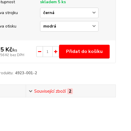
tupnost
skladem 5 ks
va strojku
va otisku
5 Kč
/
ks
Přidat do košíku
,56 Kč
bez DPH
roduktu:
4923-001-2
Související zboží
2