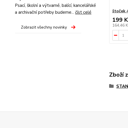
Psací, školní a výtvarné, balící, kancelářské
štoček 
a archivační potřeby budeme...
číst celé
199 K
164,46 
Zobrazit všechny novinky
Zboží 
STAN