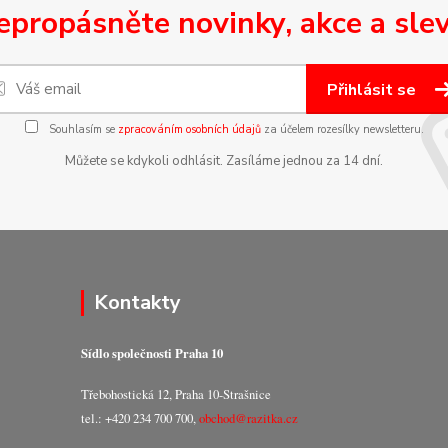
epropásněte novinky, akce a slev
Přihlásit se
Souhlasím se
zpracováním osobních údajů
za účelem rozesílky newsletteru.
Můžete se kdykoli odhlásit. Zasíláme jednou za 14 dní.
Kontakty
Sídlo společnosti Praha 10
Třebohostická 12, Praha 10-Strašnice
tel.: +420 234 700 700,
obchod@razitka.cz