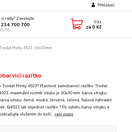
Přihlášení
 si rady? Zavolejte.
0
ks
 234 700 700
za
0 Kč
 15:00
Trodat Printy 4923, 30x30mm
barvicí razítko
o Trodat Printy 4923* Plastové samobarvicí razítko Trodat
 4923, maximální rozměr otisku je 30x30 mm. barva strojku:
barva otisku: černá, modrá, červená, zelená, fialová náhradní
ek: 6/4923 Jak objednat razítko ? Po výběru barvy strojku a
pokračujte vložením do koší...
celý popis