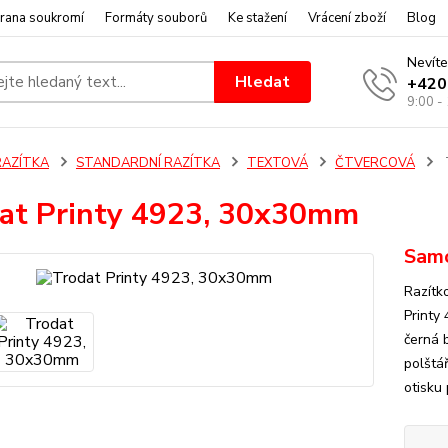
rana soukromí
Formáty souborů
Ke stažení
Vrácení zboží
Blog
Nevíte
Hledat
+420
9:00 -
RAZÍTKA
STANDARDNÍ RAZÍTKA
TEXTOVÁ
ČTVERCOVÁ
at Printy 4923, 30x30mm
Samo
Razítk
Printy
černá 
polštář
otisku 