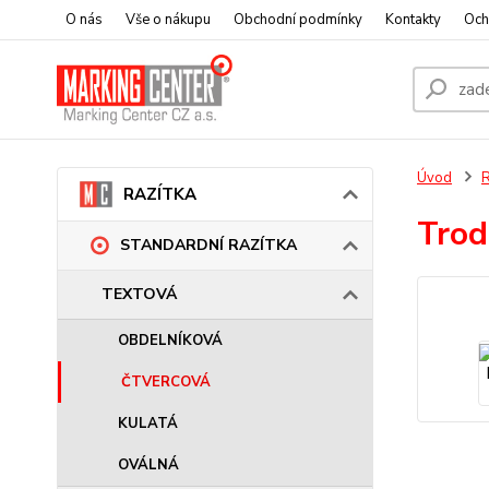
O nás
Vše o nákupu
Obchodní podmínky
Kontakty
Och
Úvod
RAZÍTKA
Trod
STANDARDNÍ RAZÍTKA
TEXTOVÁ
OBDELNÍKOVÁ
ČTVERCOVÁ
KULATÁ
OVÁLNÁ