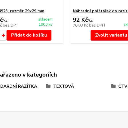
4923, rozměr 29x29 mm
Náhradní polštářek do razít
č
92 Kč
skladem
/
ks
/
ks
1000 ks
sk
Kč
bez DPH
76,03 Kč
bez DPH
Přidat do košíku
Zvolit variantu
zařazeno v kategoriích
DARDNÍ RAZÍTKA
TEXTOVÁ
ČTV