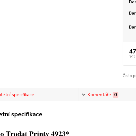
Dos
Bar
Bar
47
392
Číslo p
etní specifikace
Komentáře
0
tní specifikace
o Trodat Printy 4923*