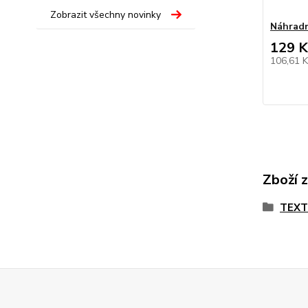
Zobrazit všechny novinky
Náhradn
129 K
106,61 
Zboží 
TEX