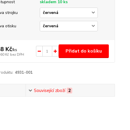
tupnost
skladem 10 ks
va strojku
va otisku
8 Kč
/
ks
Přidat do košíku
,60 Kč
bez DPH
roduktu:
4931-001
Související zboží
2