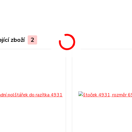
.
jící zboží
2