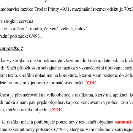
amobarvicí razítko Trodat Printy 4931,
maximální rozměr otisku je 70
a strojku: červená
a otisku: černá, modrá, červená, zelená, fialová
adní polštářek: 6/4931
at razítko ?
barvy strojku a otisku pokračujte vložením do košíku, dále pak na kro
vrh. Stačí přiložit sken stávajícího razítka s vyznačenými úpravami, st
ání textu. Grafiku doladíme na korektuře, kterou Vám pošleme do 24h.
ZDE
šlete ho prosím v jednom z formátů uvedených
.
ost je přesměrování na velkoobchod s razítkama, který má aplikaci, kde
ch řádků a nám pak přijde objednávka jako koncovému výrobci. Tato va
ZDE
ntu, můžete razítko objednat
.
samotný 
 že razítko máte a potřebujete pouze nový text, stačí objednat
me zakoupit nový polštářek 6/4931, který se Vám nabídne v souvisejícím