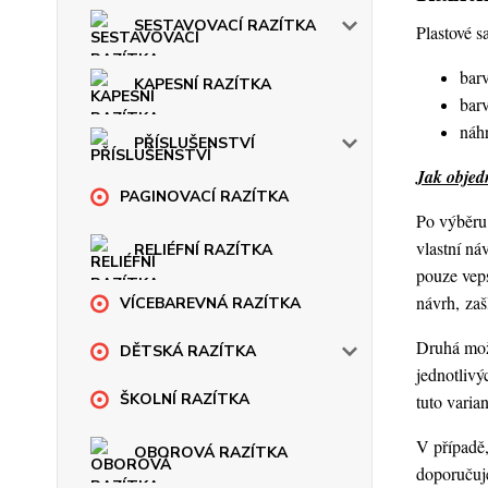
SESTAVOVACÍ RAZÍTKA
Plastové s
barv
KAPESNÍ RAZÍTKA
barv
náhr
PŘÍSLUŠENSTVÍ
Jak objedn
PAGINOVACÍ RAZÍTKA
Po výběru 
vlastní ná
RELIÉFNÍ RAZÍTKA
pouze veps
návrh, za
VÍCEBAREVNÁ RAZÍTKA
Druhá možn
DĚTSKÁ RAZÍTKA
jednotlivý
ŠKOLNÍ RAZÍTKA
tuto varia
V případě,
OBOROVÁ RAZÍTKA
doporučuje