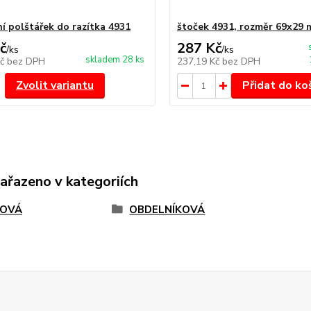
í polštářek do razítka 4931
štoček 4931, rozměr 69x29
č
287 Kč
/
ks
/
ks
skladem 28 ks
Kč
bez DPH
237,19 Kč
bez DPH
Zvolit variantu
Přidat do ko
zařazeno v kategoriích
TOVÁ
OBDELNÍKOVÁ