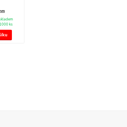
 mm
skladem
1000 ks
šíku