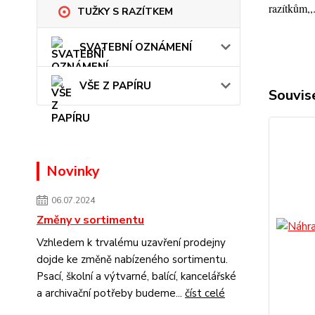
razítkům,,
TUŽKY S RAZÍTKEM
SVATEBNÍ OZNÁMENÍ
VŠE Z PAPÍRU
Souvise
Novinky
06.07.2024
Změny v sortimentu
Vzhledem k trvalému uzavření prodejny
dojde ke změně nabízeného sortimentu.
Psací, školní a výtvarné, balící, kancelářské
a archivační potřeby budeme...
číst celé