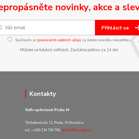
epropásněte novinky, akce a slev
Přihlásit se
Souhlasím se
zpracováním osobních údajů
za účelem rozesílky newsletteru.
Můžete se kdykoli odhlásit. Zasíláme jednou za 14 dní.
Kontakty
Sídlo společnosti Praha 10
Třebohostická 12, Praha 10-Strašnice
tel.: +420 234 700 700,
obchod@razitka.cz