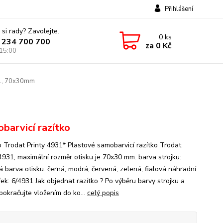
Přihlášení
 si rady? Zavolejte.
0
ks
 234 700 700
za
0 Kč
 15:00
31, 70x30mm
barvicí razítko
o Trodat Printy 4931* Plastové samobarvicí razítko Trodat
 4931, maximální rozměr otisku je 70x30 mm. barva strojku:
á barva otisku: černá, modrá, červená, zelená, fialová náhradní
ek: 6/4931 Jak objednat razítko ? Po výběru barvy strojku a
pokračujte vložením do ko...
celý popis