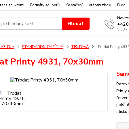
rana soukromí
Formáty souborů
Ke stažení
Vrácení zboží
Blog
Nevíte
Hledat
+420
9:00 -
RAZÍTKA
STANDARDNÍ RAZÍTKA
TEXTOVÁ
Trodat Printy 49
at Printy 4931, 70x30mm
Samo
Razítk
Printy
červen
polštář
otisku 