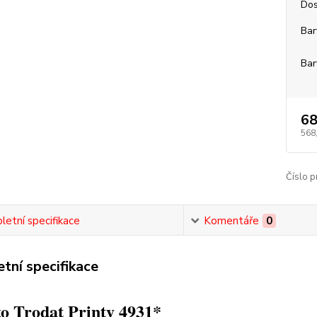
Dos
Bar
Bar
68
568
Číslo p
etní specifikace
Komentáře
0
tní specifikace
o Trodat Printy 4931*