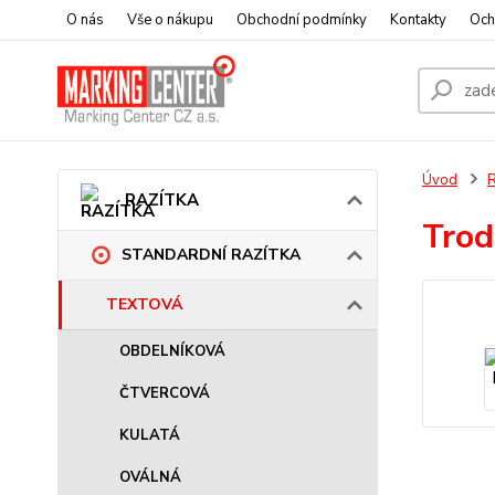
O nás
Vše o nákupu
Obchodní podmínky
Kontakty
Och
Úvod
RAZÍTKA
Trod
STANDARDNÍ RAZÍTKA
TEXTOVÁ
OBDELNÍKOVÁ
ČTVERCOVÁ
KULATÁ
OVÁLNÁ