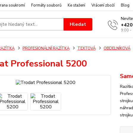
rana soukromí
Formáty souborů
Ke stažení
Vrácení zboží
Blog
Nevíte
Hledat
+420
9:00 -
RAZÍTKA
PROFESIONÁLNÍ RAZÍTKA
TEXTOVÁ
OBDELNÍKOVÁ
at Professional 5200
Samo
Razítk
Profes
strojku
náhrad
strojku