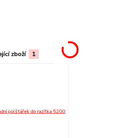
.
jící zboží
1