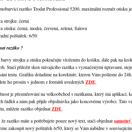
obarvicí razítko Trodat Professional 5200,
maximální rozměr otisku 
a strojku: černá
a otisku: černá, modrá, červená, zelená, fialová
adní polštářek: 6/50
at razítko ?
barvy strojku a otisku pokračujte vložením do košíku, dále pak na kro
vrh. Stačí přiložit sken stávajícího razítka s vyznačenými úpravami, st
ání textu. Grafiku doladíme na korektuře, kterou Vám pošleme do 24h.
ZDE
šlete ho prosím v jednom z formátů uvedených
.
ost je přesměrování na velkoobchod s razítkama, který má aplikaci, kde
ch řádků a nám pak přijde objednávka jako koncovému výrobci. Tato va
ZDE
ntu, můžete razítko objednat
.
samotný 
 že razítko máte a potřebujete pouze nový text, stačí objednat
me zakoupit nový polštářek 6/50, který se Vám nabídne v souvisejícím z