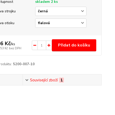
tupnost
skladem 2 ks
va strojku
va otisku
6 Kč
/
ks
Přidat do košíku
,53 Kč
bez DPH
roduktu:
5200-007-10
Související zboží
1