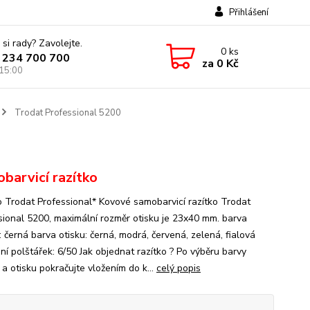
Přihlášení
 si rady? Zavolejte.
0
ks
 234 700 700
za
0 Kč
 15:00
Trodat Professional 5200
barvicí razítko
o Trodat Professional* Kovové samobarvicí razítko Trodat
sional 5200, maximální rozměr otisku je 23x40 mm. barva
: černá barva otisku: černá, modrá, červená, zelená, fialová
ní polštářek: 6/50 Jak objednat razítko ? Po výběru barvy
 a otisku pokračujte vložením do k...
celý popis