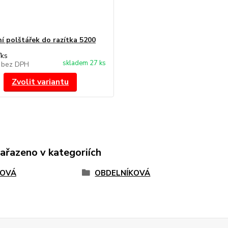
í polštářek do razítka 5200
/
ks
skladem 27 ks
č
bez DPH
Zvolit variantu
zařazeno v kategoriích
TOVÁ
OBDELNÍKOVÁ