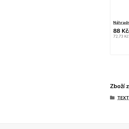
Náhradn
88 Kč
72,73 K
Zboží 
TEX