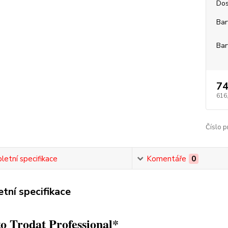
Dos
Bar
Bar
74
616
Číslo p
etní specifikace
Komentáře
0
tní specifikace
o Trodat Professional*