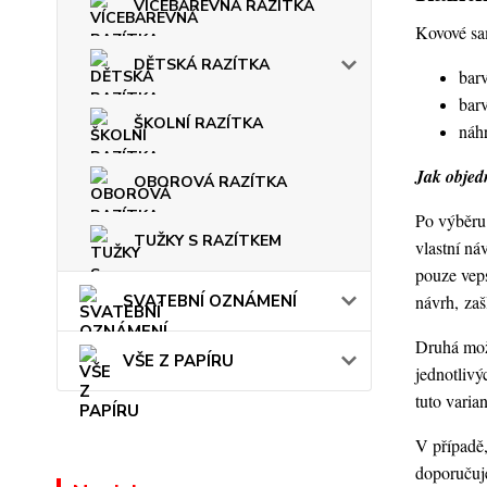
VÍCEBAREVNÁ RAZÍTKA
Kovové sam
DĚTSKÁ RAZÍTKA
barv
barv
ŠKOLNÍ RAZÍTKA
náhr
Jak objedn
OBOROVÁ RAZÍTKA
Po výběru 
TUŽKY S RAZÍTKEM
vlastní ná
pouze veps
návrh, za
SVATEBNÍ OZNÁMENÍ
Druhá možn
VŠE Z PAPÍRU
jednotlivý
tuto varia
V případě,
doporučuje