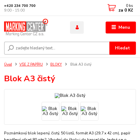
0
ks
+420 234 700 700
za
0 Kč
9:00 - 15:00
Menu
Hledat
Úvod
VŠE Z PAPÍRU
BLOKY
Blok A3 čistý
Blok A3 čistý
Poznámkový blok lepený, čistý, 50 listů, formát A3 (29,7 x 42 cm), papír
bezdřevý ofset 80 g/m2. Vhodný do školy i do kanceláře. Jedná se o