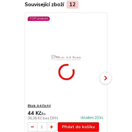
Související zboží
12
TOP produkt
TOP produkt
Blok A4 čistý
Blok A4 link
44 Kč
44 Kč
/
ks
/
ks
skladem 20 ks
36,36 Kč
bez DPH
36,36 Kč
bez
Přidat do košíku