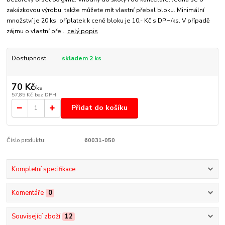
zakázkovou výrobu, takže můžete mít vlastní přebal bloku. Minimální
množství je 20 ks, příplatek k ceně bloku je 10,- Kč s DPH/ks. V případě
zájmu o vlastní pře...
celý popis
Dostupnost
skladem 2 ks
70 Kč
/
ks
57,85 Kč
bez DPH
Přidat do košíku
Číslo produktu:
60031-050
Kompletní specifikace
Komentáře
0
Související zboží
12