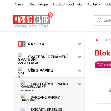
O nás
Vše o nákupu
Obchodní podmínky
Kontakty
Och
Úvod
V
RAZÍTKA
Blok
SVATEBNÍ OZNÁMENÍ
TOP prod
VŠE Z PAPÍRU
KANCELÁŘSKÉ PAPÍRY
BAREVNÉ PAPÍRY
SKICÁKY, KRESLICÍ