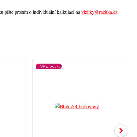
u pište prosím o individuální kalkulaci na
vizitky@razitka.cz
.
TOP produkt
TO