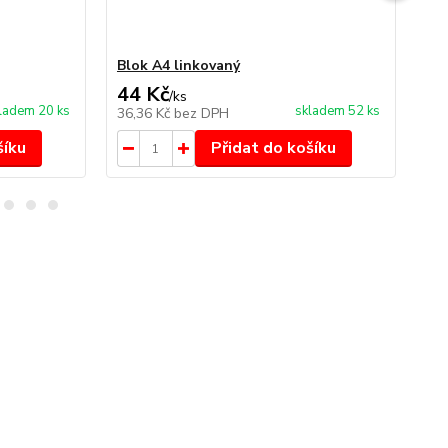
Blok A4 linkovaný
Bl
44 Kč
44
/
ks
ladem 20 ks
skladem 52 ks
36,36 Kč
bez DPH
36
šíku
Přidat do košíku