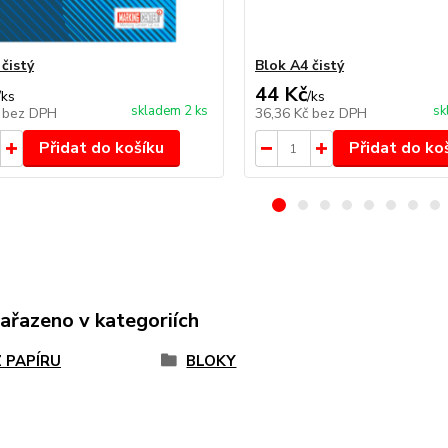
čistý
Blok A4 čistý
44 Kč
/
ks
/
ks
skladem 2 ks
sk
č
bez DPH
36,36 Kč
bez DPH
Přidat do košíku
Přidat do ko
zařazeno v kategoriích
Z PAPÍRU
BLOKY