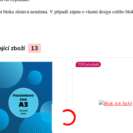
st bloku zůstává neměnná. V případě zájmu o vlastní design celého blok
jící zboží
13
TOP produkt