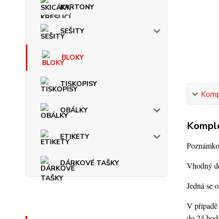
KARTONY
SEŠITY
BLOKY
TISKOPISY
Kompl
OBÁLKY
Komple
ETIKETY
Poznámkový
DÁRKOVÉ TAŠKY
Vhodný do
Jedná se o
V případě 
do 24 hod