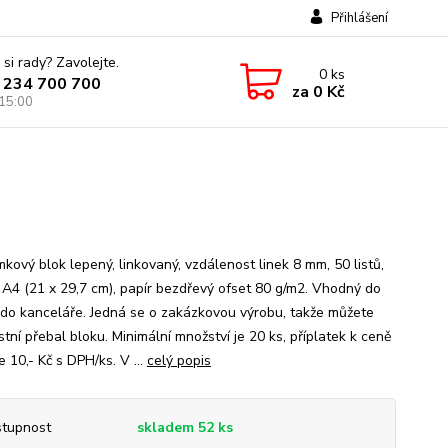
Přihlášení
 si rady? Zavolejte.
0
ks
 234 700 700
za
0 Kč
 15:00
kový blok lepený, linkovaný, vzdálenost linek 8 mm, 50 listů,
 A4 (21 x 29,7 cm), papír bezdřevý ofset 80 g/m2. Vhodný do
i do kanceláře. Jedná se o zakázkovou výrobu, takže můžete
stní přebal bloku. Minimální množství je 20 ks, příplatek k ceně
e 10,- Kč s DPH/ks. V ...
celý popis
tupnost
skladem 52 ks