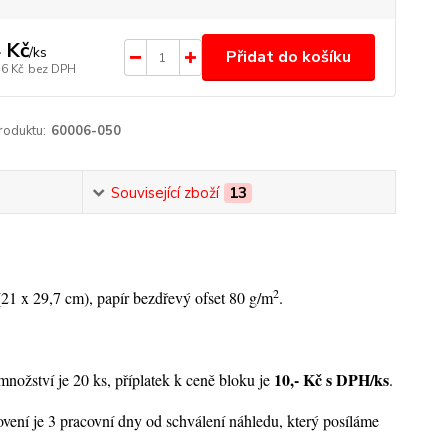
 Kč
/
ks
Přidat do košíku
36 Kč
bez DPH
roduktu:
60006-050
Související zboží
13
2
21 x 29,7 cm), papír bezdřevý ofset 80 g/m
.
10,- Kč s DPH/ks
nožství je 20 ks, příplatek k ceně bloku je
.
ovení je 3 pracovní dny od schválení náhledu, který posíláme