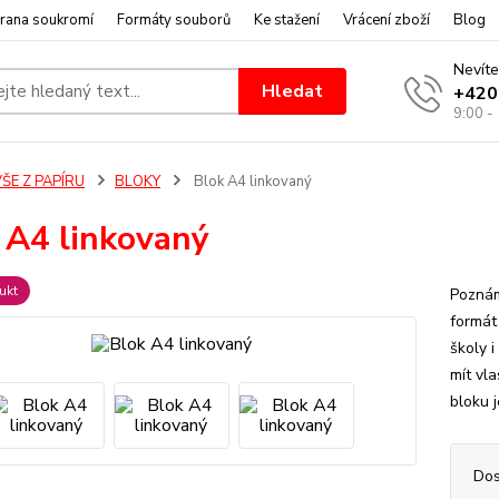
rana soukromí
Formáty souborů
Ke stažení
Vrácení zboží
Blog
Nevíte
Hledat
+420
9:00 -
ŠE Z PAPÍRU
BLOKY
Blok A4 linkovaný
 A4 linkovaný
ukt
Poznám
formát
školy 
mít vla
bloku j
Dos