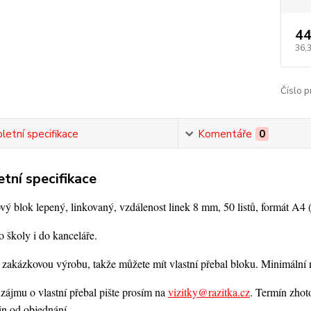
44
36,
Číslo p
etní specifikace
Komentáře
0
tní specifikace
 blok lepený, linkovaný, vzdálenost linek 8 mm, 50 listů, formát A4 (
 školy i do kanceláře.
 zakázkovou výrobu, takže můžete mít vlastní přebal bloku. Minimální m
zájmu o vlastní přebal pište prosím na
vizitky@razitka.cz
. Termín zhot
in od objednání.