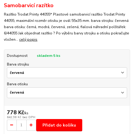
Samobarvicí razítko
Razítko Trodat Printy 44055* Plastové samobarvicí razítko Trodat Printy
44055, maximální rozměr otisku je ovál 55x35 mm. barva strojku: červená
barva otisku: černá, modrá, červená, zelená, fialová náhradní polštářek:
6/44055 Jak objednat razítko ? Po výběru barvy strojku a otisku pokračujte
vložen...
celý popis
Dostupnost
skladem 5 ks
Barva strojku
Barva otisku
778 Kč
/
ks
642,98 Kč
bez DPH
Přidat do košíku