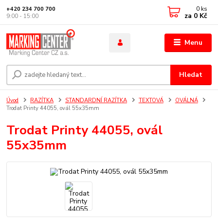
0
ks
+420 234 700 700
za
0 Kč
9:00 - 15:00
Menu
Hledat
Úvod
RAZÍTKA
STANDARDNÍ RAZÍTKA
TEXTOVÁ
OVÁLNÁ
Trodat Printy 44055, ovál 55x35mm
Trodat Printy 44055, ovál
55x35mm