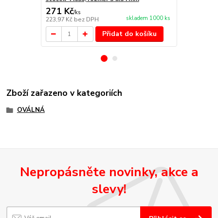
271 Kč
153 Kč
/
ks
/
ks
skladem 1000 ks
223,97 Kč
bez DPH
126,45 Kč
be
Přidat do košíku
Zboží zařazeno v kategoriích
OVÁLNÁ
Nepropásněte novinky, akce a
slevy!