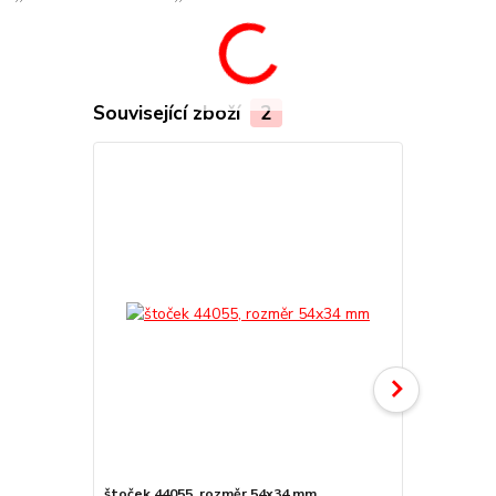
Související zboží
2
štoček 44055, rozměr 54x34 mm
Náhradní po