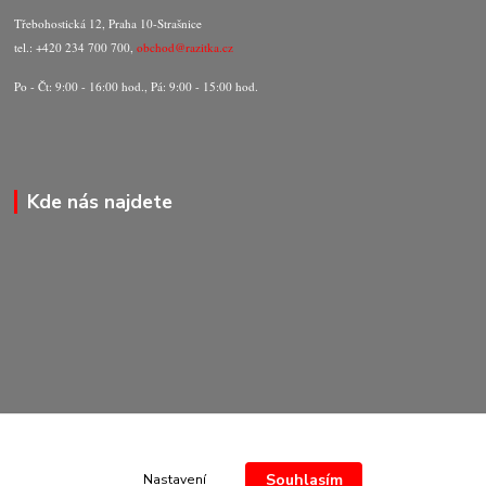
Třebohostická 12, Praha 10-Strašnice
tel.: +420 234 700 700,
obchod@razitka.cz
Po - Čt: 9:00 - 16:00 hod., Pá: 9:00 - 15:00 hod.
Kde nás najdete
Souhlasím
Nastavení