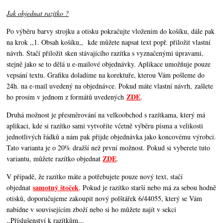
Jak objednat razítko ?
Po výběru barvy strojku a otisku pokračujte vložením do košíku, dále pak
na krok ,,1. Obsah košíku,,
kde můžete napsat text popř. přiložit vlastní
návrh. Stačí přiložit sken stávajícího razítka s vyznačenými úpravami,
stejně jako se to dělá u e-mailové objednávky. Aplikace umožňuje pouze
vepsání textu. Grafiku doladíme na korektuře, kterou Vám pošleme do
24h. na e-mail uvedený na objednávce. Pokud máte vlastní návrh, zašlete
ZDE
ho prosím v jednom z formátů uvedených
.
Druhá možnost je přesměrování na velkoobchod s razítkama, který má
aplikaci, kde si razítko sami vytvoříte včetně výběru písma a velikosti
jednotlivých řádků a nám pak přijde objednávka jako koncovému výrobci.
Tato varianta je o 20% dražší než první možnost. Pokud si vyberete tuto
ZDE
variantu, můžete razítko objednat
.
V případě, že razítko máte a potřebujete pouze nový text, stačí
samotný štoček
objednat
. Pokud je razítko starší nebo má za sebou hodně
otisků, doporučujeme zakoupit nový polštářek 6/44055, který se Vám
nabídne v souvisejícím zboží nebo si ho můžete najít v sekci
,,Příslušenství k razítkům,,.