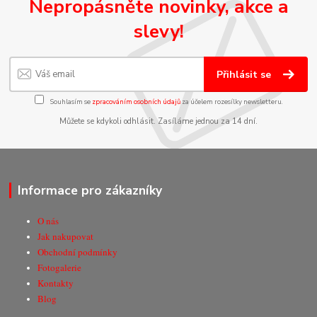
Nepropásněte novinky, akce a
slevy!
Přihlásit se
Souhlasím se
zpracováním osobních údajů
za účelem rozesílky newsletteru.
Můžete se kdykoli odhlásit. Zasíláme jednou za 14 dní.
Informace pro zákazníky
O nás
Jak nakupovat
Obchodní podmínky
Fotogalerie
Kontakty
Blog