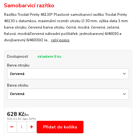
Samobarvicí razítko
Razítko Trodat Printy 46130* Plastové samobarvicí razítko Trodat Printy
46130 s datumkou, maximální rozměr otisku ∅ 30 mm, výška data 3 mm.
barva strojku: červená barva otisku: černá, modrá, červená, zelená,
fialová, modrá/červená náhradní polštářek: jednobarevný 6/46030 a
dvojbarevný 6/46030/2 Ja...
celý popis
Dostupnost
skladem 5 ks
Barva strojku
Barva otisku
628 Kč
/
ks
519,01 Kč
bez DPH
Přidat do košíku