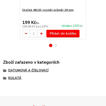
štoček 46130, rozměr průměr 29 mm
Náhradní po
cena od
92 Kč
/
ks
199 Kč
/
ks
cena od
skladem 1000 ks
164,46 Kč
bez DPH
76,03 Kč
bez
Přidat do košíku
Zboží zařazeno v kategoriích
DATUMOVÁ A ČÍSLOVACÍ
KULATÁ