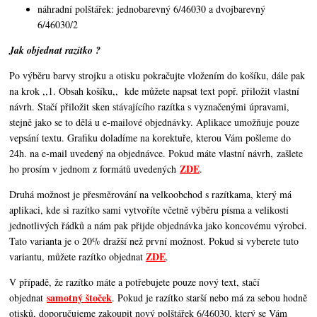
náhradní polštářek: jednobarevný 6/46030 a dvojbarevný
6/46030/2
Jak objednat razítko ?
Po výběru barvy strojku a otisku pokračujte vložením do košíku, dále pak
na krok ,,1. Obsah košíku,,
kde můžete napsat text popř. přiložit vlastní
návrh. Stačí přiložit sken stávajícího razítka s vyznačenými úpravami,
stejně jako se to dělá u e-mailové objednávky. Aplikace umožňuje pouze
vepsání textu. Grafiku doladíme na korektuře, kterou Vám pošleme do
24h. na e-mail uvedený na objednávce. Pokud máte vlastní návrh, zašlete
ZDE
ho prosím v jednom z formátů uvedených
.
Druhá možnost je přesměrování na velkoobchod s razítkama, který má
aplikaci, kde si razítko sami vytvoříte včetně výběru písma a velikosti
jednotlivých řádků a nám pak přijde objednávka jako koncovému výrobci.
Tato varianta je o 20% dražší než první možnost. Pokud si vyberete tuto
ZDE
variantu, můžete razítko objednat
.
V případě, že razítko máte a potřebujete pouze nový text, stačí
samotný štoček
objednat
. Pokud je razítko starší nebo má za sebou hodně
otisků, doporučujeme zakoupit nový polštářek 6/46030, který se Vám