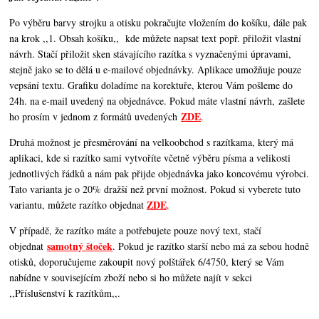
Po výběru barvy strojku a otisku pokračujte vložením do košíku, dále pak
na krok ,,1. Obsah košíku,,
kde můžete napsat text popř. přiložit vlastní
návrh. Stačí přiložit sken stávajícího razítka s vyznačenými úpravami,
stejně jako se to dělá u e-mailové objednávky. Aplikace umožňuje pouze
vepsání textu. Grafiku doladíme na korektuře, kterou Vám pošleme do
24h. na e-mail uvedený na objednávce. Pokud máte vlastní návrh, zašlete
ZDE
ho prosím v jednom z formátů uvedených
.
Druhá možnost je přesměrování na velkoobchod s razítkama, který má
aplikaci, kde si razítko sami vytvoříte včetně výběru písma a velikosti
jednotlivých řádků a nám pak přijde objednávka jako koncovému výrobci.
Tato varianta je o 20% dražší než první možnost. Pokud si vyberete tuto
ZDE
variantu, můžete razítko objednat
.
V případě, že razítko máte a potřebujete pouze nový text, stačí
samotný štoček
objednat
. Pokud je razítko starší nebo má za sebou hodně
otisků, doporučujeme zakoupit nový polštářek 6/4750, který se Vám
nabídne v souvisejícím zboží nebo si ho můžete najít v sekci
,,Příslušenství k razítkům,,.