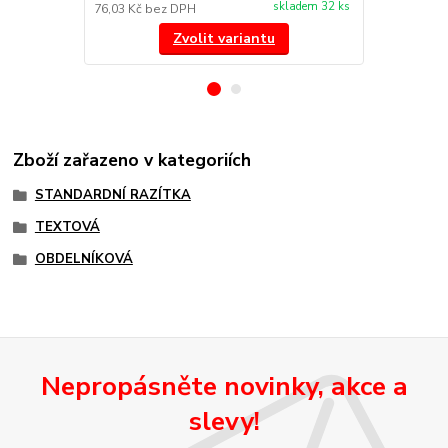
skladem 32 ks
76,03 Kč
bez DPH
144,63 Kč
be
Zvolit variantu
Zboží zařazeno v kategoriích
STANDARDNÍ RAZÍTKA
TEXTOVÁ
OBDELNÍKOVÁ
Nepropásněte novinky, akce a
slevy!