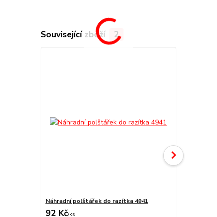
Související zboží
2
Náhradní polštářek do razítka 4941
štoček 4941
92 Kč
175 Kč
/
ks
/
ks