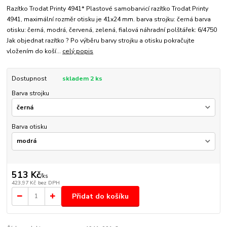
Razítko Trodat Printy 4941* Plastové samobarvicí razítko Trodat Printy
4941, maximální rozměr otisku je 41x24 mm. barva strojku: černá barva
otisku: černá, modrá, červená, zelená, fialová náhradní polštářek: 6/4750
Jak objednat razítko ? Po výběru barvy strojku a otisku pokračujte
vložením do koší...
celý popis
Dostupnost
skladem 2 ks
Barva strojku
Barva otisku
513 Kč
/
ks
423,97 Kč
bez DPH
Přidat do košíku