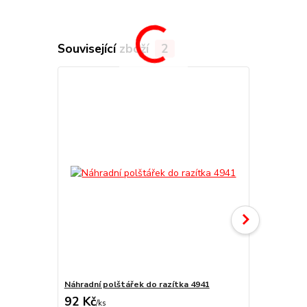
Související zboží
2
Náhradní polštářek do razítka 4941
štoček 4941
92 Kč
175 Kč
/
ks
/
ks