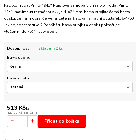
Razítko Trodat Printy 4941* Plastové samobarvicí razítko Trodat Printy
4941, maximální rozměr otisku je 41x24 mm. barva strojku: černá barva
otisku: černá, modrá, červená, zelená, fialová náhradní polštářek: 6/4750
Jak objednat razítko ? Po výběru barvy strojku a otisku pokračujte
vložením do koší...
celý popis
Dostupnost
skladem 2 ks
Barva strojku
Barva otisku
513 Kč
/
ks
423,97 Kč
bez DPH
Přidat do košíku