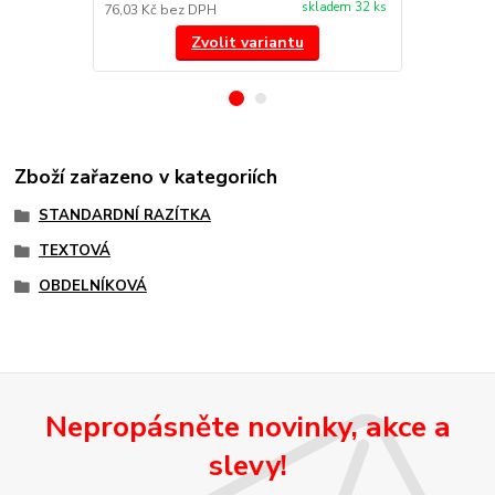
skladem 32 ks
76,03 Kč
bez DPH
144,63 Kč
be
Zvolit variantu
Zboží zařazeno v kategoriích
STANDARDNÍ RAZÍTKA
TEXTOVÁ
OBDELNÍKOVÁ
Nepropásněte novinky, akce a
slevy!