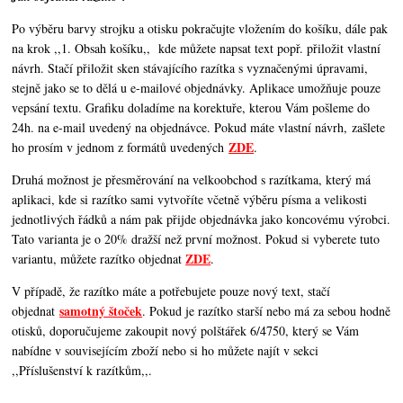
Po výběru barvy strojku a otisku pokračujte vložením do košíku, dále pak
na krok ,,1. Obsah košíku,,
kde můžete napsat text popř. přiložit vlastní
návrh. Stačí přiložit sken stávajícího razítka s vyznačenými úpravami,
stejně jako se to dělá u e-mailové objednávky. Aplikace umožňuje pouze
vepsání textu. Grafiku doladíme na korektuře, kterou Vám pošleme do
24h. na e-mail uvedený na objednávce. Pokud máte vlastní návrh, zašlete
ZDE
ho prosím v jednom z formátů uvedených
.
Druhá možnost je přesměrování na velkoobchod s razítkama, který má
aplikaci, kde si razítko sami vytvoříte včetně výběru písma a velikosti
jednotlivých řádků a nám pak přijde objednávka jako koncovému výrobci.
Tato varianta je o 20% dražší než první možnost. Pokud si vyberete tuto
ZDE
variantu, můžete razítko objednat
.
V případě, že razítko máte a potřebujete pouze nový text, stačí
samotný štoček
objednat
. Pokud je razítko starší nebo má za sebou hodně
otisků, doporučujeme zakoupit nový polštářek 6/4750, který se Vám
nabídne v souvisejícím zboží nebo si ho můžete najít v sekci
,,Příslušenství k razítkům,,.