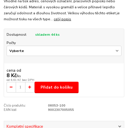
Vhodné na tisk adres, cenových označení, pracovních popisků nebo
čárových kódů. Materiál s vysokou gramáží a velice přilnavé lepidlo
zaručují odolnost a dlouhou životnost. Velkou výhodou těchto etiket je
možnost tisku na všech type...
celý popis
Dostupnost
skladem 44 ks
Počty
cena od
8 Kč
/
ks
od
6,61 Kč
bez DPH
Přidat do košíku
Číslo produktu:
06053-100
EAN kód:
9002307005055
Kompletní specifikace