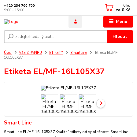
0
ks
+420 234 700 700
za
0 Kč
9:00 - 15:00
Menu
Hledat
Úvod
VŠE Z PAPÍRU
ETIKETY
SmartLine
Etiketa EL/MF-
16L105X37
Etiketa EL/MF-16L105X37
Smart Line
SmartLine EL/MF-16L105X37 Kvalitní etikety od společnosti SmartLine.