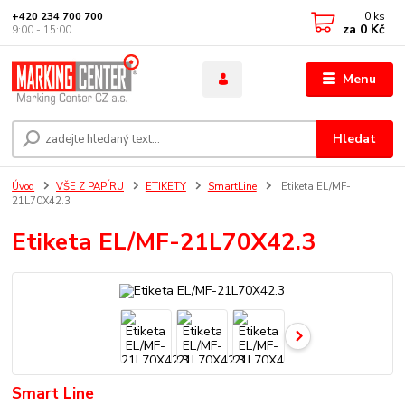
0
ks
+420 234 700 700
za
0 Kč
9:00 - 15:00
Menu
Hledat
Úvod
VŠE Z PAPÍRU
ETIKETY
SmartLine
Etiketa EL/MF-
21L70X42.3
Etiketa EL/MF-21L70X42.3
Smart Line