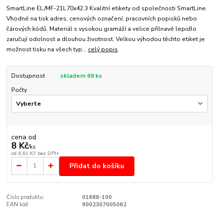
SmartLine EL/MF-21L70x42.3 Kvalitní etikety od společnosti SmartLine.
Vhodné na tisk adres, cenových označení, pracovních popisků nebo
čárových kódů. Materiál s vysokou gramáží a velice přilnavé lepidlo
zaručují odolnost a dlouhou životnost. Velkou výhodou těchto etiket je
možnost tisku na všech typ...
celý popis
Dostupnost
skladem 69 ks
Počty
cena od
8 Kč
/
ks
od
6,61 Kč
bez DPH
Přidat do košíku
Číslo produktu:
01688-100
EAN kód:
9002307005062