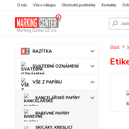
O nás
Vše o nákupu
Obchodní podmínky
Kontakty
Och
Úvod
V
RAZÍTKA
Etik
SVATEBNÍ OZNÁMENÍ
VŠE Z PAPÍRU
KANCELÁŘSKÉ PAPÍRY
BAREVNÉ PAPÍRY
SKICÁKY, KRESLICÍ