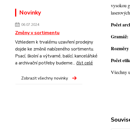
vysokou gr
Novinky
laserových
Počet arc
06.07.2024
Změny v sortimentu
Gramáž:
Vzhledem k trvalému uzavření prodejny
Rozměry 
dojde ke změně nabízeného sortimentu.
Psací, školní a výtvarné, balící, kancelářské
Počet eti
a archivační potřeby budeme...
číst celé
Všechny u
Zobrazit všechny novinky
Souvise