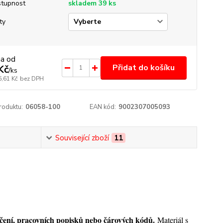
tupnost
skladem 39 ks
ty
na od
Přidat do košíku
Kč
/
ks
6,61 Kč
bez DPH
roduktu:
06058-100
EAN kód:
9002307005093
Související zboží
11
ačení, pracovních popisků nebo čárových kódů.
Materiál s