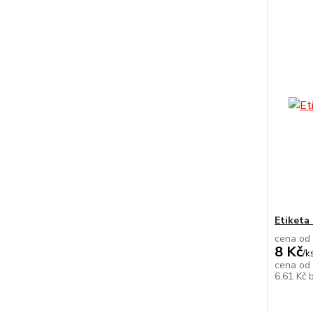
Etiketa
cena od
8 Kč
/
k
cena od
6,61 Kč