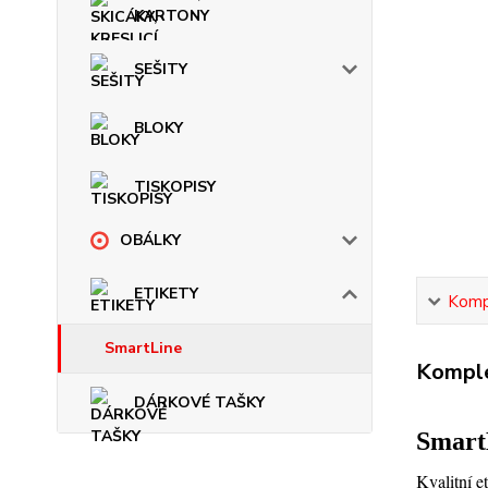
KARTONY
SEŠITY
BLOKY
TISKOPISY
OBÁLKY
ETIKETY
Kompl
SmartLine
Komple
DÁRKOVÉ TAŠKY
Smart
Kvalitní e