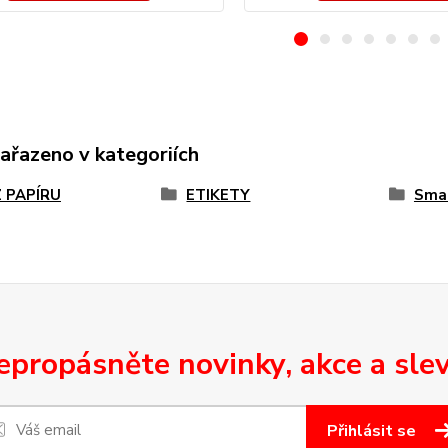
zařazeno v kategoriích
Z PAPÍRU
ETIKETY
Sma
epropásněte novinky, akce a slev
Přihlásit se