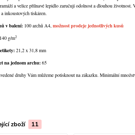
amáží a velice přilnavé lepidlo zaručují odolnost a dlouhou životnost.
 a inkoustových tiskáren.
hů v balení:
možnost prodeje jednotlivých kusů
100 archů A4,
2
140 g/m
etikety:
21,2 x 31,8 mm
ket na jednom archu:
65
vedené druhy Vám můžeme potisknout na zákazku. Minimální množství 
jící zboží
11