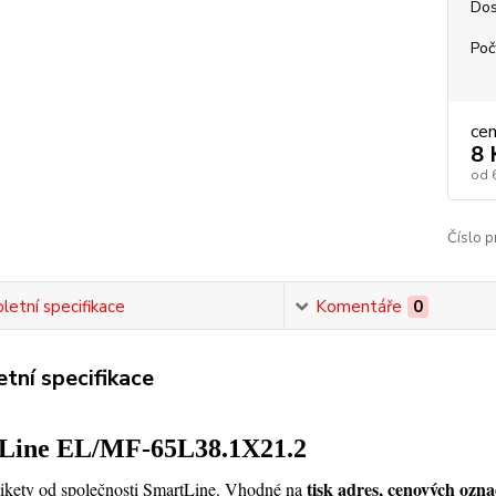
Dos
Poč
ce
8 
od
Číslo p
etní specifikace
Komentáře
0
tní specifikace
Line EL/MF-65L38.1X21.2
tisk adres, cenových ozn
tikety od společnosti SmartLine. Vhodné na