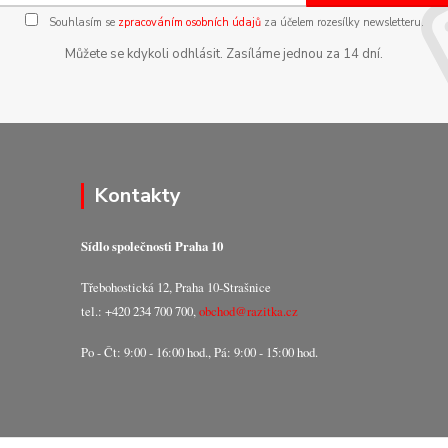
Souhlasím se
zpracováním osobních údajů
za účelem rozesílky newsletteru.
Můžete se kdykoli odhlásit. Zasíláme jednou za 14 dní.
Kontakty
Sídlo společnosti Praha 10
Třebohostická 12, Praha 10-Strašnice
tel.: +420 234 700 700,
obchod@razitka.cz
Po - Čt: 9:00 - 16:00 hod., Pá: 9:00 - 15:00 hod.