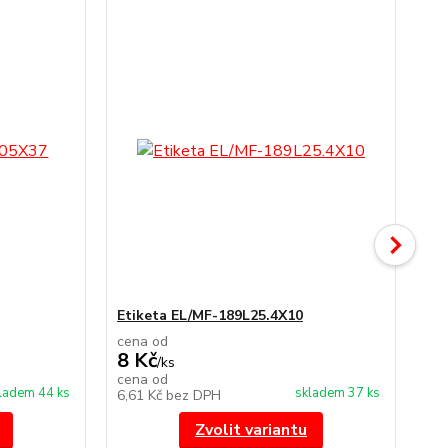
TO
Etiketa EL/MF-189L25.4X10
Et
cena od
ce
8 Kč
8 
/
ks
cena od
ce
ladem 44 ks
skladem 37 ks
6,61 Kč
bez DPH
6,6
Zvolit variantu