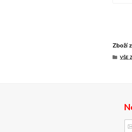
Zboží 
VŠE 
N