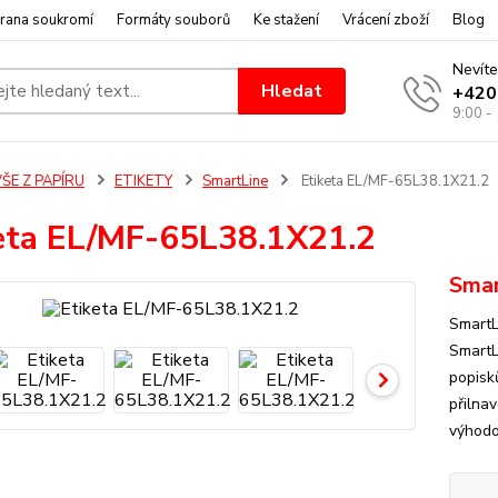
rana soukromí
Formáty souborů
Ke stažení
Vrácení zboží
Blog
Nevíte
Hledat
+420
9:00 -
ŠE Z PAPÍRU
ETIKETY
SmartLine
Etiketa EL/MF-65L38.1X21.2
eta EL/MF-65L38.1X21.2
Smar
SmartL
SmartL
popisk
přilnav
výhodou