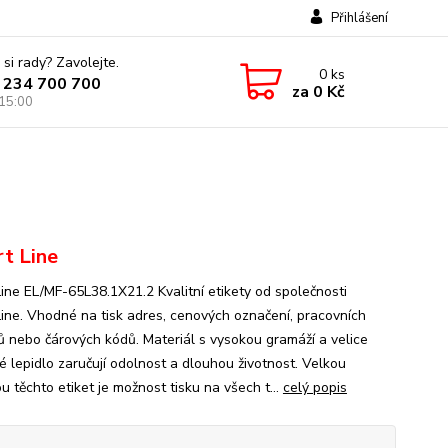
Přihlášení
 si rady? Zavolejte.
0
ks
 234 700 700
za
0 Kč
 15:00
t Line
ine EL/MF-65L38.1X21.2 Kvalitní etikety od společnosti
ine. Vhodné na tisk adres, cenových označení, pracovních
ů nebo čárových kódů. Materiál s vysokou gramáží a velice
é lepidlo zaručují odolnost a dlouhou životnost. Velkou
 těchto etiket je možnost tisku na všech t...
celý popis