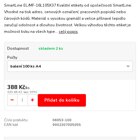
SmartLine EL/MF-16L105X37 Kvalitní etikety od společnosti SmartLine.
Vhodné na tisk adres, cenových označení, pracovních popisků nebo
čárových kódů. Materiál s vysokou gramáží a velice přilnavé lepidlo
zaručují odolnost a dlouhou životnost. Velkou výhodou těchto etiket je
možnost tisku na všech type...
celý popis
Dostupnost
skladem 2 ks
Počty
388 Kč
/
ks
320,66 Kč
bez DPH
Přidat do košíku
Číslo produktu:
06053-100
EAN kód:
9002307005055