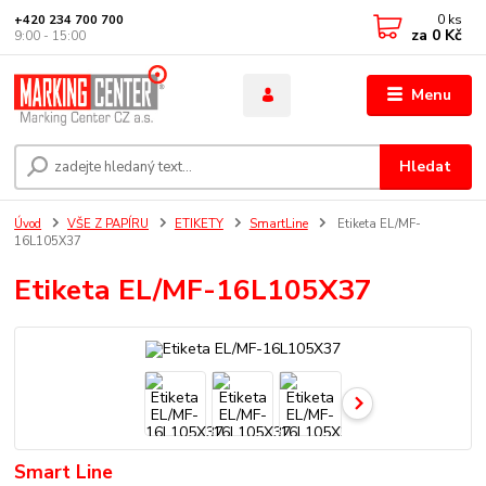
0
ks
+420 234 700 700
za
0 Kč
9:00 - 15:00
Menu
Hledat
Úvod
VŠE Z PAPÍRU
ETIKETY
SmartLine
Etiketa EL/MF-
16L105X37
Etiketa EL/MF-16L105X37
Smart Line