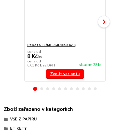
Etiketa EL/MF-14L105X42.3
Etiketa EL/
cena od
cena od
8 Kč
8 Kč
/
ks
/
ks
cena od
cena od
skladem 28 ks
6,61 Kč
bez DPH
6,61 Kč
bez 
Zvolit variantu
Zboží zařazeno v kategoriích
VŠE Z PAPÍRU
ETIKETY