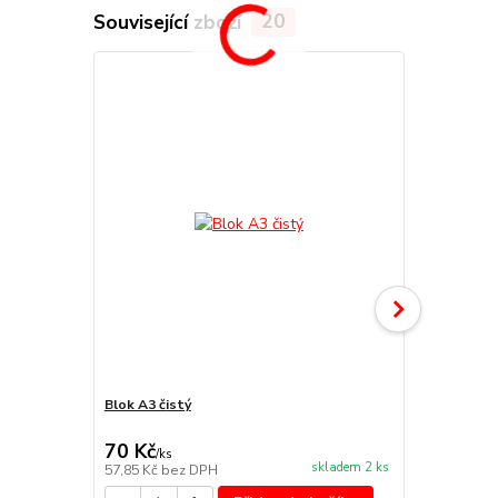
Související zboží
20
TOP produkt
Blok A3 čistý
Blok A4 čist
70 Kč
44 Kč
/
ks
/
ks
skladem 2 ks
57,85 Kč
bez DPH
36,36 Kč
bez