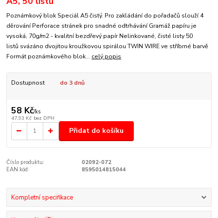
A5, 50 listů
Poznámkový blok Speciál A5 čistý. Pro zakládání do pořadačů slouží 4
děrování Perforace stránek pro snadné odtrhávání Gramáž papíru je
vysoká, 70g/m2 - kvalitní bezdřevý papír Nelinkované, čisté listy 50
listů svázáno dvojitou kroužkovou spirálou TWIN WIRE ve stříbrné barvě
Formát poznámkového blok...
celý popis
Dostupnost
do 3 dnů
58 Kč
/
ks
47,93 Kč
bez DPH
Přidat do košíku
Číslo produktu:
02092-072
EAN kód:
8595014815044
Kompletní specifikace