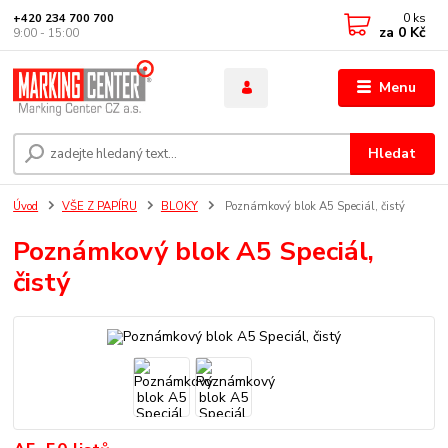
0
ks
+420 234 700 700
za
0 Kč
9:00 - 15:00
Menu
Hledat
Úvod
VŠE Z PAPÍRU
BLOKY
Poznámkový blok A5 Speciál, čistý
Poznámkový blok A5 Speciál,
čistý