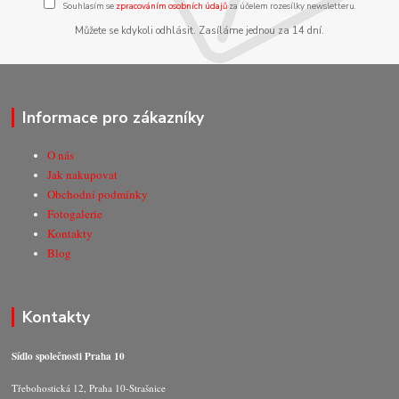
Souhlasím se
zpracováním osobních údajů
za účelem rozesílky newsletteru.
Můžete se kdykoli odhlásit. Zasíláme jednou za 14 dní.
Informace pro zákazníky
O nás
Jak nakupovat
Obchodní podmínky
Fotogalerie
Kontakty
Blog
Kontakty
Sídlo společnosti Praha 10
Třebohostická 12, Praha 10-Strašnice