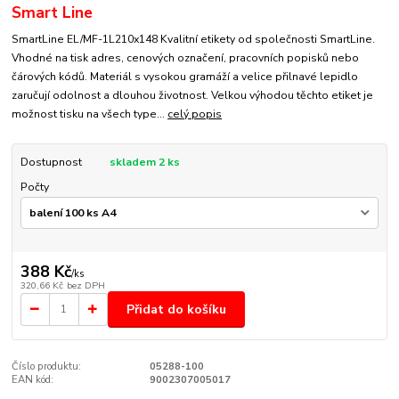
Smart Line
SmartLine EL/MF-1L210x148 Kvalitní etikety od společnosti SmartLine.
Vhodné na tisk adres, cenových označení, pracovních popisků nebo
čárových kódů. Materiál s vysokou gramáží a velice přilnavé lepidlo
zaručují odolnost a dlouhou životnost. Velkou výhodou těchto etiket je
možnost tisku na všech type...
celý popis
Dostupnost
skladem 2 ks
Počty
388 Kč
/
ks
320,66 Kč
bez DPH
Přidat do košíku
Číslo produktu:
05288-100
EAN kód:
9002307005017