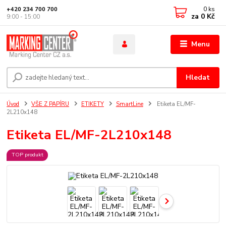
0
ks
+420 234 700 700
za
0 Kč
9:00 - 15:00
Menu
Hledat
Úvod
VŠE Z PAPÍRU
ETIKETY
SmartLine
Etiketa EL/MF-
2L210x148
Etiketa EL/MF-2L210x148
TOP produkt