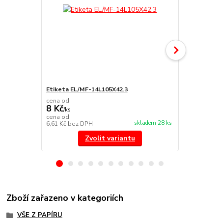
Etiketa EL/MF-14L105X42.3
Etiketa EL
cena od
cena od
8 Kč
8 Kč
/
ks
/
ks
cena od
cena od
skladem 28 ks
6,61 Kč
bez DPH
6,61 Kč
bez 
Zvolit variantu
Zboží zařazeno v kategoriích
VŠE Z PAPÍRU